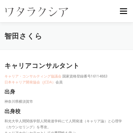
コ
ン
メニュー
テ
ン
ツ
へ
智田さくら
ス
キ
ッ
プ
キャリアコンサルタント
キャリア・コンサルティング協議会
国家資格登録番号16114883
日本キャリア開発協会（JCDA）
会員
出身
神奈川県横須賀市
出身校
和光大学人間関係学部人間発達学科にて人間発達（キャリア論）と心理学
（カウンセリング）を専攻。
キャリアカウンセラーとしての専門性を学ぶ。