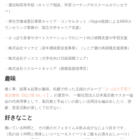
・通信制高等学校（キャリア相談、学習コーチングやスクールカウンセラ
ー）
・厚生労働省委託事業キャリア・コンサルネット（Skype面接によるWEBカ
ウンセリング業務や、国立大学キャリア支援）
・さっぽろ若者サポートステーションでのニート向け就職支援や学習支援
・株式会社マイナビ（若年層就業促進事業）（シニア層の再就職支援業務）
・株式会社ディスコ（大学生向け日経就職フェア）
・株式会社リクルートキャリア（模擬面接指導官）
趣味
働く事、副業＆起業が趣味。札幌で作った主婦のグループ「
さっぽろ子育て
風呂敷術【結び屋 ゆいく】
」の運営や、 一般社団法人日本風呂敷マスター協
会の代表理事として、風呂敷と手ぬぐいの新しい活用法を編み出したり、啓
蒙、普及活動が楽しくて仕方ない。
好きなこと
働いている時間と、その後のカフェタイム＆飲み会がなにより好きです。
（気の合う仲間と美味しいコーヒー＆スイーツ＆ご飯＆お酒＆おしゃべり）