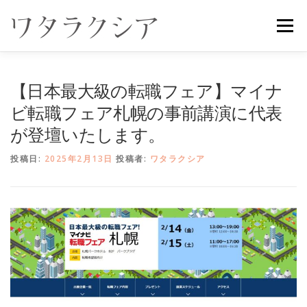
コ
ン
メニュー
テ
ン
ツ
へ
【日本最大級の転職フェア】マイナ
ス
キ
ビ転職フェア札幌の事前講演に代表
ッ
が登壇いたします。
プ
投稿日:
2025年2月13日
投稿者:
ワタラクシア